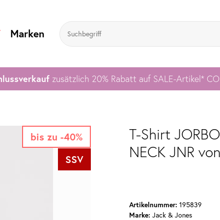
V
Marken
lussverkauf
zusätzlich 20% Rabatt auf SALE-Artikel* C
T-Shirt JOR
bis zu -40%
NECK JNR von
SSV
Artikelnummer:
195839
Marke:
Jack & Jones