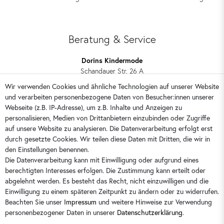
Beratung & Service
Dorins Kindermode
Schandauer Str. 26 A
01309 Dresden
Wir verwenden Cookies und ähnliche Technologien auf unserer Website
und verarbeiten personenbezogene Daten von Besucher:innen unserer
0351 28708090
Webseite (z.B. IP-Adresse), um z.B. Inhalte und Anzeigen zu
kontakt@dorins-kindermode.de
personalisieren, Medien von Drittanbietern einzubinden oder Zugriffe
auf unsere Website zu analysieren. Die Datenverarbeitung erfolgt erst
durch gesetzte Cookies. Wir teilen diese Daten mit Dritten, die wir in
Sie erreichen uns:
Montag - Freitag 9 - 16 Uhr
den Einstellungen benennen.
Die Datenverarbeitung kann mit Einwilligung oder aufgrund eines
berechtigten Interesses erfolgen. Die Zustimmung kann erteilt oder
abgelehnt werden. Es besteht das Recht, nicht einzuwilligen und die
Einwilligung zu einem späteren Zeitpunkt zu ändern oder zu widerrufen.
Beachten Sie unser
Impressum
und weitere Hinweise zur Verwendung
personenbezogener Daten in unserer
Daten­schutz­erklärung
.