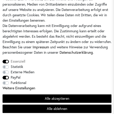
kontakt@dorins-kindermode.de
personalisieren, Medien von Drittanbietern einzubinden oder Zugriffe
auf unsere Website zu analysieren. Die Datenverarbeitung erfolgt erst
durch gesetzte Cookies. Wir teilen diese Daten mit Dritten, die wir in
Sie erreichen uns:
Montag - Freitag 9 - 16 Uhr
den Einstellungen benennen.
Die Datenverarbeitung kann mit Einwilligung oder aufgrund eines
berechtigten Interesses erfolgen. Die Zustimmung kann erteilt oder
abgelehnt werden. Es besteht das Recht, nicht einzuwilligen und die
Einwilligung zu einem späteren Zeitpunkt zu ändern oder zu widerrufen.
Beachten Sie unser
Impressum
und weitere Hinweise zur Verwendung
personenbezogener Daten in unserer
Daten­schutz­erklärung
.
Essenziell
Statistik
Externe Medien
PayPal
Alle Preise sind inkl. der gesetzlichen Mehrwertsteuer und zzgl.
Versandkosten
/
2)
Unverbindliche
Funktional
Preisempfehlung des Herstellers
Weitere Einstellungen
© 2026 Dorins Kindermode / Alle Rechte vorbehalten. /
powered by
createyourtemplate
Alle akzeptieren
Sommerschlussverkauf
Alle ablehnen
Filter