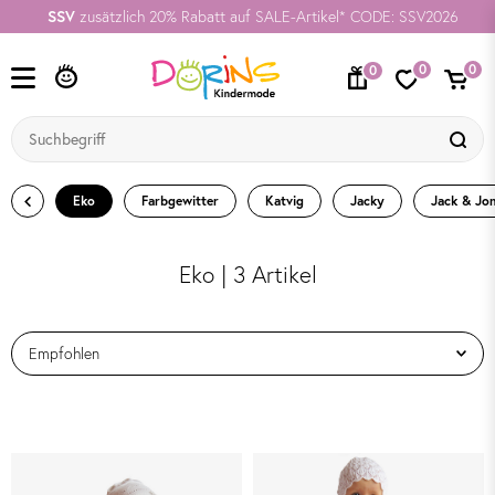
SSV
zusätzlich 20% Rabatt auf SALE-Artikel* CODE: SSV2026
0
0
0
Eko
Farbgewitter
Katvig
Jacky
Jack & Jo
Eko | 3 Artikel