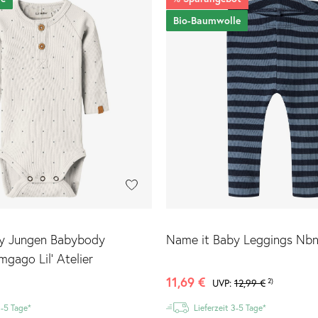
Bio-Baumwolle
y Jungen Babybody
Name it Baby Leggings Nb
gago Lil' Atelier
11,69 €
2)
UVP:
12,99 €
3-5 Tage*
Lieferzeit 3-5 Tage*