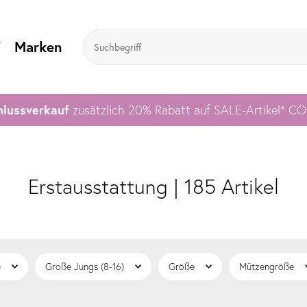
V
Marken
lussverkauf
zusätzlich 20% Rabatt auf SALE-Artikel* C
Erstausstattung | 185 Artikel
)
Große Jungs (8-16)
Größe
Mützengröße