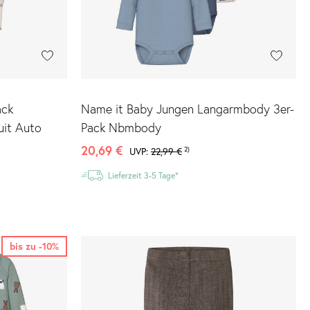
ack
Name it Baby Jungen Langarmbody 3er-
uit Auto
Pack Nbmbody
20,69 €
2)
UVP:
22,99 €
Lieferzeit 3-5 Tage*
bis zu -10%