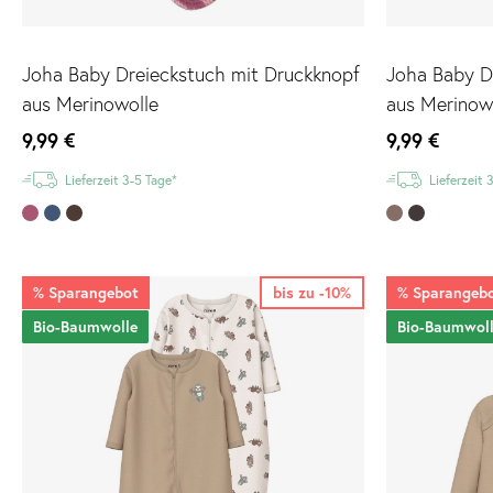
Joha Baby Dreieckstuch mit Druckknopf
Joha Baby D
aus Merinowolle
aus Merinow
9,99 €
9,99 €
Lieferzeit 3-5 Tage*
Lieferzeit 
%
Sparangebot
bis zu -10%
%
Sparangeb
Bio-Baumwolle
Bio-Baumwol