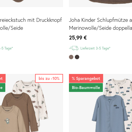
reieckstuch mit Druckknopf
Joha Kinder Schlupfmütze 
olle/Seide
Merinowolle/Seide doppell
25,99 €
3-5 Tage*
Lieferzeit 3-5 Tage*
ot
bis zu -10%
%
Sparangebot
le
Bio-Baumwolle