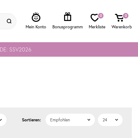
0
0
ODE: SSV2026