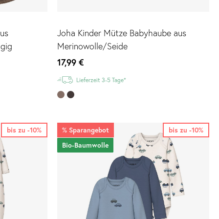
aus
Joha Kinder Mütze Babyhaube aus
agig
Merinowolle/Seide
17,99 €
Lieferzeit 3-5 Tage*
bis zu -10%
%
Sparangebot
bis zu -10%
Bio-Baumwolle