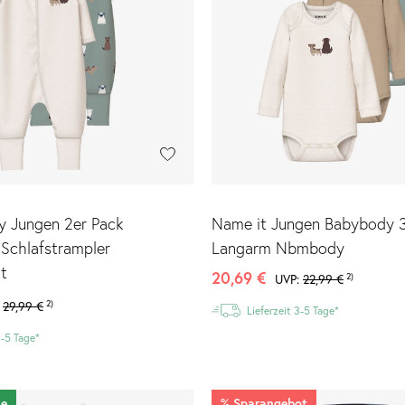
y Jungen 2er Pack
Name it Jungen Babybody 3
 Schlafstrampler
Langarm Nbmbody
t
20,69 €
2)
UVP:
22,99 €
2)
:
29,99 €
Lieferzeit 3-5 Tage*
3-5 Tage*
le
%
Sparangebot