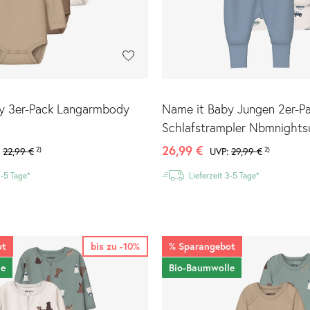
y 3er-Pack Langarmbody
Name it Baby Jungen 2er-P
Schlafstrampler Nbmnights
26,99 €
2)
2)
:
22,99 €
UVP:
29,99 €
3-5 Tage*
Lieferzeit 3-5 Tage*
ot
bis zu -10%
%
Sparangebot
le
Bio-Baumwolle