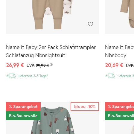
Name it Baby 2er Pack Schlafstrampler
Name it Bab
Schlafanzug Nbnnightsuit
Nbnbody
26,99 €
20,69 €
2)
UVP:
29,99 €
UVP
Lieferzeit 3-5 Tage*
Lieferzeit 
%
Sparangebot
bis zu -10%
%
Sparangeb
Bio-Baumwolle
Bio-Baumwol