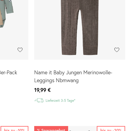
er-Pack
Name it Baby Jungen Merinowolle-
Leggings Nbmwang
19,99 €
Lieferzeit 3-5 Tage*
bis zu -10%
%
Sparangebot
bis zu -20%