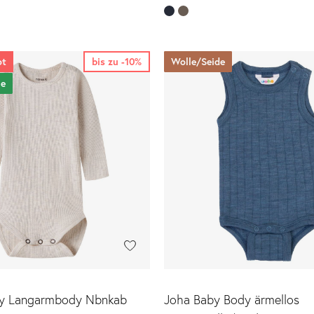
ot
bis zu -10%
Wolle/Seide
le
by Langarmbody Nbnkab
Joha Baby Body ärmellos