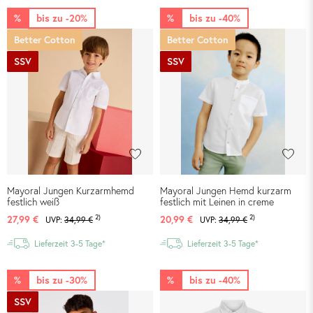
%
bis zu -20%
%
bis zu -40%
Better Cotton
Better Cotton
SSV
SSV
Mayoral Jungen Kurzarmhemd
Mayoral Jungen Hemd kurzarm
festlich weiß
festlich mit Leinen in creme
2)
2)
27,99 €
20,99 €
UVP:
34,99 €
UVP:
34,99 €
Lieferzeit 3-5 Tage*
Lieferzeit 3-5 Tage*
%
bis zu -30%
%
bis zu -40%
SSV