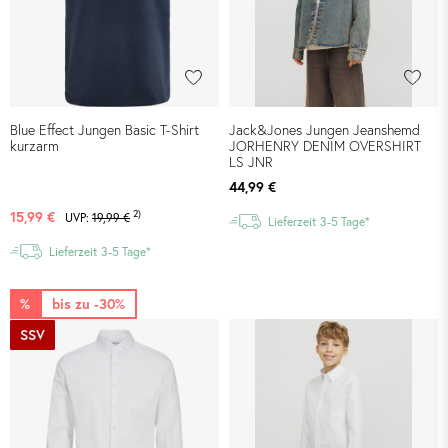
Blue Effect Jungen Basic T-Shirt
Jack&Jones Jungen Jeanshemd
kurzarm
JORHENRY DENIM OVERSHIRT
LS JNR
44,99 €
2)
15,99 €
UVP:
19,99 €
Lieferzeit 3-5 Tage*
Lieferzeit 3-5 Tage*
%
bis zu -30%
SSV