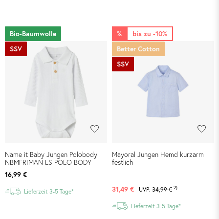
Bio-Baumwolle
%
bis zu -10%
SSV
Better Cotton
SSV
Name it Baby Jungen Polobody
Mayoral Jungen Hemd kurzarm
NBMFRIMAN LS POLO BODY
festlich
16,99 €
2)
31,49 €
UVP:
34,99 €
Lieferzeit 3-5 Tage*
Lieferzeit 3-5 Tage*