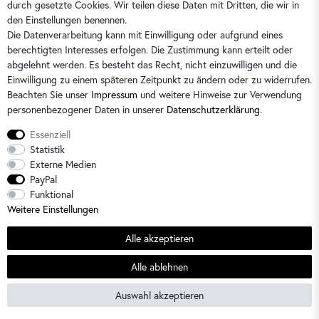
durch gesetzte Cookies. Wir teilen diese Daten mit Dritten, die wir in
Sie erreichen uns:
Montag - Freitag 9 - 16 Uhr
den Einstellungen benennen.
Die Datenverarbeitung kann mit Einwilligung oder aufgrund eines
berechtigten Interesses erfolgen. Die Zustimmung kann erteilt oder
abgelehnt werden. Es besteht das Recht, nicht einzuwilligen und die
Einwilligung zu einem späteren Zeitpunkt zu ändern oder zu widerrufen.
Beachten Sie unser
Impressum
und weitere Hinweise zur Verwendung
personenbezogener Daten in unserer
Daten­schutz­erklärung
.
Essenziell
Statistik
Externe Medien
PayPal
Alle Preise sind inkl. der gesetzlichen Mehrwertsteuer und zzgl.
Versandkosten
/
2)
Unverbindliche
Funktional
Preisempfehlung des Herstellers
Weitere Einstellungen
© 2026 Dorins Kindermode / Alle Rechte vorbehalten. /
powered by
createyourtemplate
Alle akzeptieren
Sommerschlussverkauf
Alle ablehnen
Filter
SEHR GUT
(4.64 / 5)
Auswahl akzeptieren
aus
22
Bewertungen bei: shopvote.de ⓘ
Informationen zur Echtheit der Bewertungen