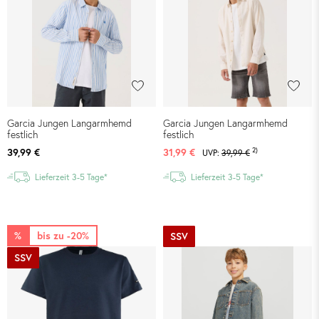
Garcia Jungen Langarmhemd
Garcia Jungen Langarmhemd
festlich
festlich
2)
39,99 €
31,99 €
UVP:
39,99 €
Lieferzeit 3-5 Tage*
Lieferzeit 3-5 Tage*
%
bis zu -20%
SSV
SSV