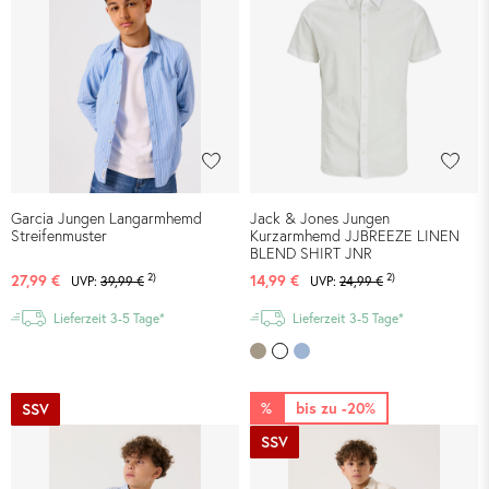
Garcia Jungen Langarmhemd
Jack & Jones Jungen
Streifenmuster
Kurzarmhemd JJBREEZE LINEN
BLEND SHIRT JNR
2)
2)
27,99 €
14,99 €
UVP:
39,99 €
UVP:
24,99 €
Lieferzeit 3-5 Tage*
Lieferzeit 3-5 Tage*
%
bis zu -20%
SSV
SSV