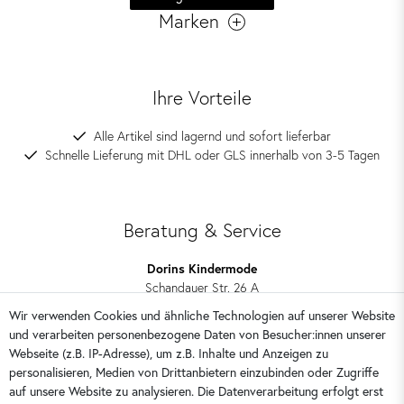
Marken
Ihre Vorteile
Alle Artikel sind lagernd und sofort lieferbar
Schnelle Lieferung mit DHL oder GLS innerhalb von 3-5 Tagen
Beratung & Service
Dorins Kindermode
Schandauer Str. 26 A
01309 Dresden
Wir verwenden Cookies und ähnliche Technologien auf unserer Website
und verarbeiten personenbezogene Daten von Besucher:innen unserer
0351 28708090
Webseite (z.B. IP-Adresse), um z.B. Inhalte und Anzeigen zu
kontakt@dorins-kindermode.de
personalisieren, Medien von Drittanbietern einzubinden oder Zugriffe
auf unsere Website zu analysieren. Die Datenverarbeitung erfolgt erst