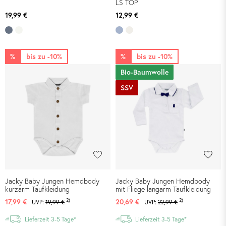
LS TOP
19,99 €
12,99 €
%
bis zu -10%
%
bis zu -10%
Bio-Baumwolle
SSV
Jacky Baby Jungen Hemdbody
Jacky Baby Jungen Hemdbody
kurzarm Taufkleidung
mit Fliege langarm Taufkleidung
2)
2)
17,99 €
20,69 €
UVP:
19,99 €
UVP:
22,99 €
Lieferzeit 3-5 Tage*
Lieferzeit 3-5 Tage*