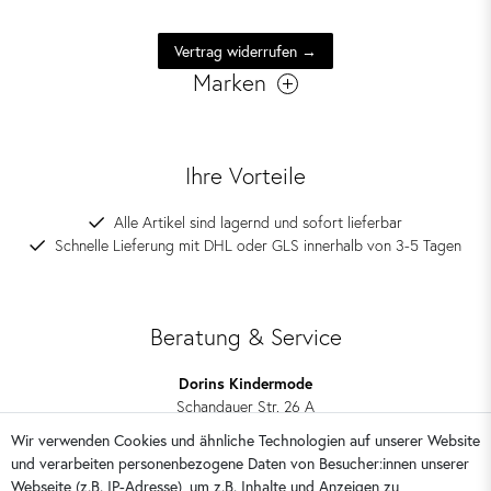
Vertrag widerrufen →
Marken
Ihre Vorteile
Alle Artikel sind lagernd und sofort lieferbar
Schnelle Lieferung mit DHL oder GLS innerhalb von 3-5 Tagen
Beratung & Service
Dorins Kindermode
Schandauer Str. 26 A
01309 Dresden
Wir verwenden Cookies und ähnliche Technologien auf unserer Website
und verarbeiten personenbezogene Daten von Besucher:innen unserer
0351 28708090
Webseite (z.B. IP-Adresse), um z.B. Inhalte und Anzeigen zu