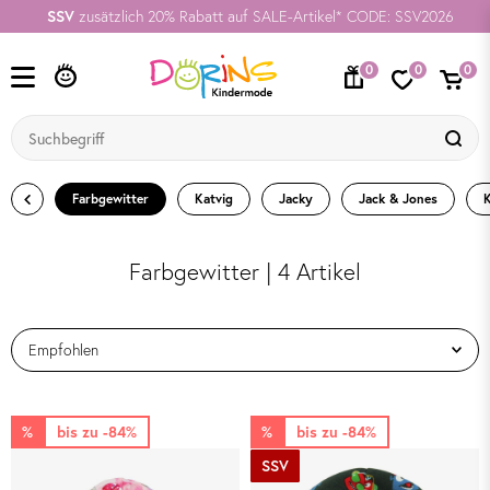
SSV
zusätzlich 20% Rabatt auf SALE-Artikel* CODE: SSV2026
0
0
0
Farbgewitter
Katvig
Jacky
Jack & Jones
K
Farbgewitter | 4 Artikel
%
bis zu -84%
%
bis zu -84%
SSV