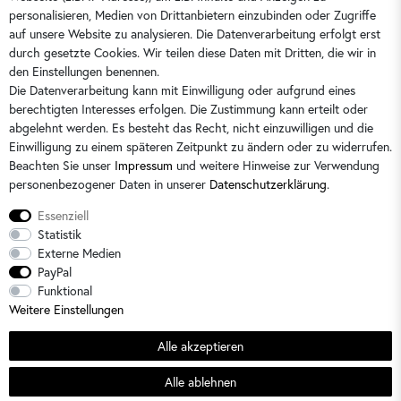
kontakt@dorins-kindermode.de
personalisieren, Medien von Drittanbietern einzubinden oder Zugriffe
auf unsere Website zu analysieren. Die Datenverarbeitung erfolgt erst
durch gesetzte Cookies. Wir teilen diese Daten mit Dritten, die wir in
Sie erreichen uns:
Montag - Freitag 9 - 16 Uhr
den Einstellungen benennen.
Die Datenverarbeitung kann mit Einwilligung oder aufgrund eines
berechtigten Interesses erfolgen. Die Zustimmung kann erteilt oder
abgelehnt werden. Es besteht das Recht, nicht einzuwilligen und die
Einwilligung zu einem späteren Zeitpunkt zu ändern oder zu widerrufen.
Beachten Sie unser
Impressum
und weitere Hinweise zur Verwendung
personenbezogener Daten in unserer
Daten­schutz­erklärung
.
Essenziell
Statistik
Externe Medien
PayPal
Alle Preise sind inkl. der gesetzlichen Mehrwertsteuer und zzgl.
Versandkosten
/
2)
Unverbindliche
Funktional
Preisempfehlung des Herstellers
Weitere Einstellungen
© 2026 Dorins Kindermode / Alle Rechte vorbehalten. /
powered by
createyourtemplate
Alle akzeptieren
Sommerschlussverkauf
Alle ablehnen
Filter