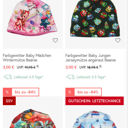
Farbgewitter Baby Mädchen
Farbgewitter Baby Jungen
Wintermütze Beanie
Jerseymütze angeraut Beanie
2)
2)
3,00 €
3,00 €
UVP:
19,95 €
UVP:
18,95 €
Lieferzeit 3-5 Tage*
Lieferzeit 3-5 Tage*
%
bis zu -84%
%
bis zu -84%
SSV
GUTSCHEIN: LETZTECHANCE