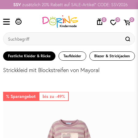
SSV
zusätzlich 20% Rabatt auf SALE-Artikel* CODE: SSV2026
0
0
0
Festliche Kleider & Röcke
Taufkleider
Blazer & Strickjacken
Strickkleid mit Blockstreifen von Mayoral
% Sparangebot
bis zu -49%