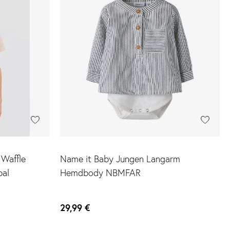
 Waffle
Name it Baby Jungen Langarm
bal
Hemdbody NBMFAR
29,99 €