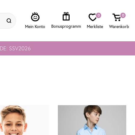
0
0
ODE: SSV2026