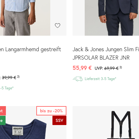
en Langarmhemd gestreift
Jack & Jones Jungen Slim F
JPRSOLAR BLAZER JNR
55,99 €
UVP:
69,99 €
2)
:
39,99 €
2)
Lieferzeit 3-5 Tage*
3-5 Tage*
ot
bis zu -20%
le
SSV