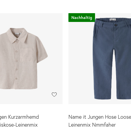
Nachhaltig
ngen Kurzarmhemd
Name it Jungen Hose Loose 
skose-Leinenmix
Leinenmix Nmmfaher