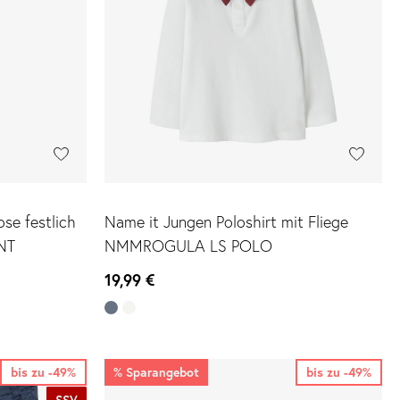
se festlich
Name it Jungen Poloshirt mit Fliege
NT
NMMROGULA LS POLO
19,99 €
bis zu -49%
%
Sparangebot
bis zu -49%
SSV