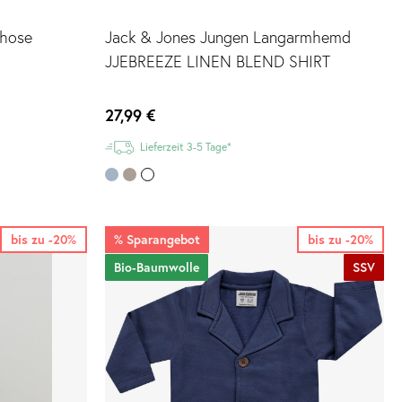
ghose
Jack & Jones Jungen Langarmhemd
JJEBREEZE LINEN BLEND SHIRT
27,99 €
Lieferzeit 3-5 Tage*
bis zu -20%
%
Sparangebot
bis zu -20%
Bio-Baumwolle
SSV