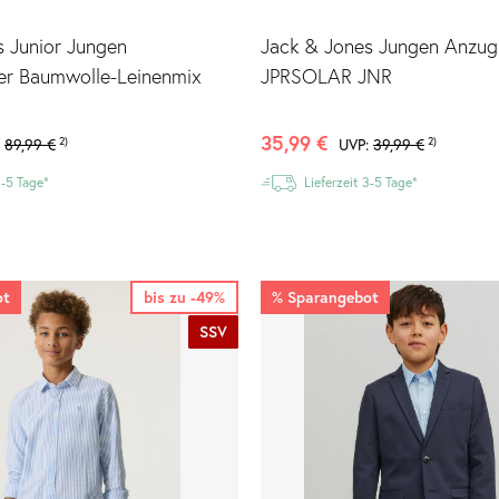
s Junior Jungen
Jack & Jones Jungen Anzu
r Baumwolle-Leinenmix
JPRSOLAR JNR
35,99 €
:
89,99 €
2)
UVP:
39,99 €
2)
3-5 Tage*
Lieferzeit 3-5 Tage*
ot
bis zu -49%
%
Sparangebot
SSV