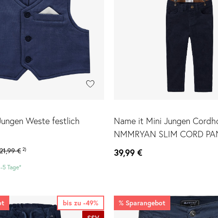
Jungen Weste festlich
Name it Mini Jungen Cordho
NMMRYAN SLIM CORD PA
21,99 €
2)
39,99 €
3-5 Tage*
ot
bis zu -49%
%
Sparangebot
SSV