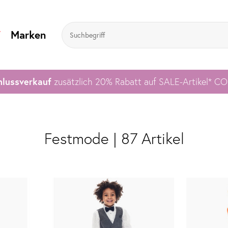
V
Marken
lussverkauf
zusätzlich 20% Rabatt auf SALE-Artikel* C
Festmode | 87 Artikel