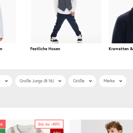
en
Festliche Hosen
Krawatten &
)
Große Jungs (8-16)
Größe
Marke
ot
bis zu -40%