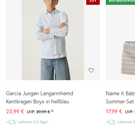
SSV
Bio-Baumwol
Garcia Jungen Langarmhemd
Name it Bab
Kentkragen Boys in hellblau
Sommer-Set
23,99 €
17,99 €
UVP:
39,99 €
2)
UVP:
Lieferzeit 3-5 Tage*
Lieferzeit 