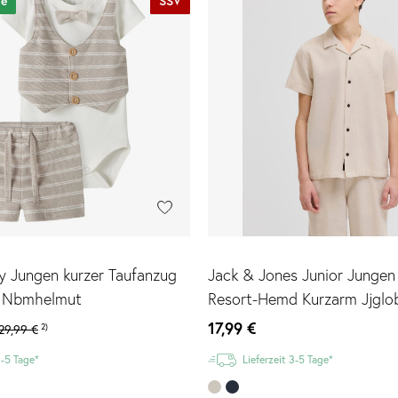
le
SSV
y Jungen kurzer Taufanzug
Jack & Jones Junior Jungen
 Nbmhelmut
Resort-Hemd Kurzarm Jjglo
17,99 €
29,99 €
2)
3-5 Tage*
Lieferzeit 3-5 Tage*