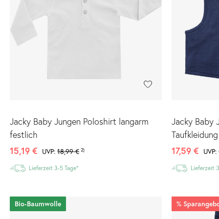
Jacky Baby Jungen Poloshirt langarm
Jacky Baby 
festlich
Taufkleidung
15,19 €
17,59 €
UVP:
18,99 €
2)
UVP:
Lieferzeit 3-5 Tage*
Lieferzeit 
Bio-Baumwolle
%
Sparangeb