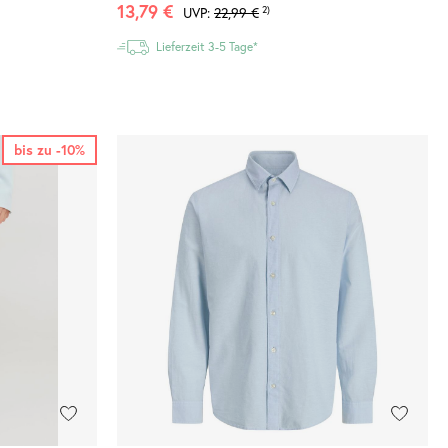
13,79 €
UVP:
22,99 €
2)
Lieferzeit 3-5 Tage*
bis zu -10%