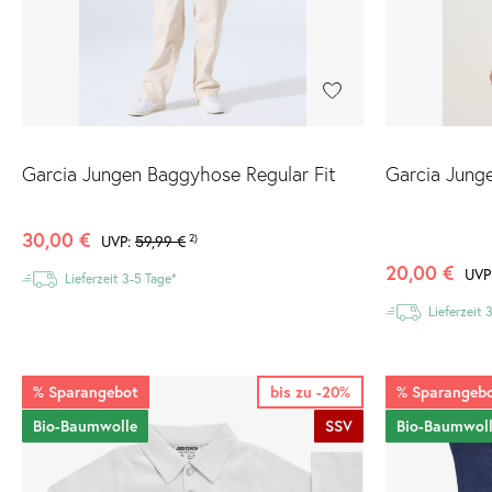
Garcia Jungen Baggyhose Regular Fit
Garcia Jung
30,00 €
UVP:
59,99 €
2)
20,00 €
UVP
Lieferzeit 3-5 Tage*
Lieferzeit 
%
Sparangebot
bis zu -20%
%
Sparangeb
Bio-Baumwolle
SSV
Bio-Baumwol