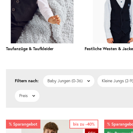
Taufanzüge & Taufkleider
Festliche Westen & Jack
Baby Jungen (0-36)
Kleine Jungs (2-9
Preis
%
Sparangebot
bis zu -40%
%
Sparangeb