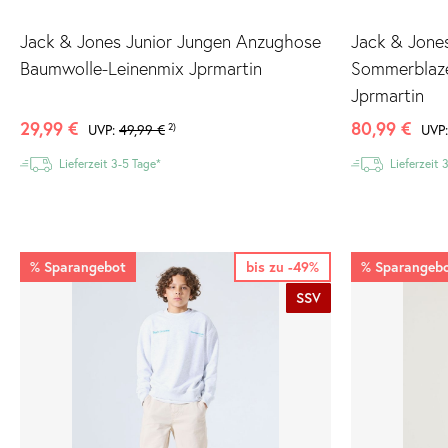
Jack & Jones Junior Jungen Anzughose
Jack & Jone
Baumwolle-Leinenmix Jprmartin
Sommerblaze
Jprmartin
29,99 €
80,99 €
UVP:
49,99 €
2)
UVP
Lieferzeit 3-5 Tage*
Lieferzeit 
%
Sparangebot
bis zu -49%
%
Sparangeb
SSV