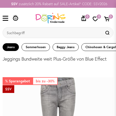
SSV
zusätzlich 20% Rabatt auf SALE-Artikel* CODE: SSV2026
0
0
0
Jeans
Sommerhosen
Baggy Jeans
Chinohosen & Cargo
Jeggings Bundweite weit Plus-Größe von Blue Effect
% Sparangebot
bis zu -30%
SSV