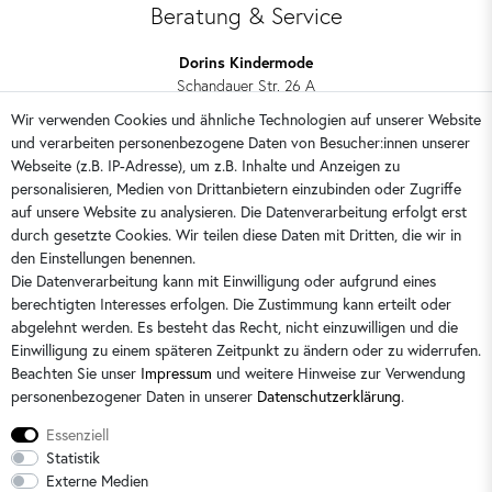
Beratung & Service
Dorins Kindermode
Schandauer Str. 26 A
01309 Dresden
Wir verwenden Cookies und ähnliche Technologien auf unserer Website
und verarbeiten personenbezogene Daten von Besucher:innen unserer
0351 28708090
Webseite (z.B. IP-Adresse), um z.B. Inhalte und Anzeigen zu
kontakt@dorins-kindermode.de
personalisieren, Medien von Drittanbietern einzubinden oder Zugriffe
auf unsere Website zu analysieren. Die Datenverarbeitung erfolgt erst
durch gesetzte Cookies. Wir teilen diese Daten mit Dritten, die wir in
Sie erreichen uns:
Montag - Freitag 9 - 16 Uhr
den Einstellungen benennen.
Die Datenverarbeitung kann mit Einwilligung oder aufgrund eines
berechtigten Interesses erfolgen. Die Zustimmung kann erteilt oder
abgelehnt werden. Es besteht das Recht, nicht einzuwilligen und die
Einwilligung zu einem späteren Zeitpunkt zu ändern oder zu widerrufen.
Beachten Sie unser
Impressum
und weitere Hinweise zur Verwendung
personenbezogener Daten in unserer
Daten­schutz­erklärung
.
Essenziell
Statistik
Externe Medien