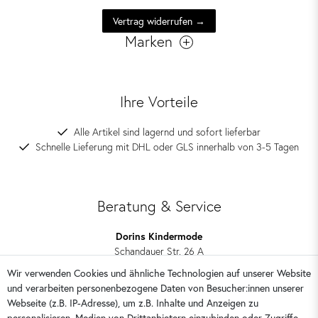
Vertrag widerrufen →
Marken
Ihre Vorteile
Alle Artikel sind lagernd und sofort lieferbar
Schnelle Lieferung mit DHL oder GLS innerhalb von 3-5 Tagen
Beratung & Service
Dorins Kindermode
Schandauer Str. 26 A
01309 Dresden
Wir verwenden Cookies und ähnliche Technologien auf unserer Website
und verarbeiten personenbezogene Daten von Besucher:innen unserer
0351 28708090
Webseite (z.B. IP-Adresse), um z.B. Inhalte und Anzeigen zu
kontakt@dorins-kindermode.de
personalisieren, Medien von Drittanbietern einzubinden oder Zugriffe