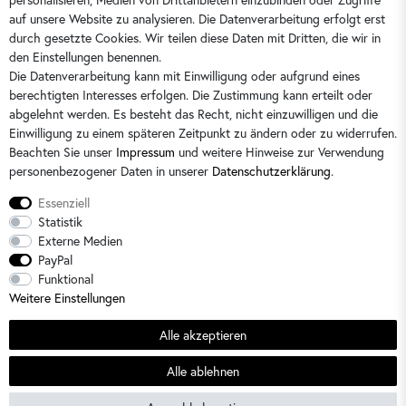
auf unsere Website zu analysieren. Die Datenverarbeitung erfolgt erst
durch gesetzte Cookies. Wir teilen diese Daten mit Dritten, die wir in
Sie erreichen uns:
Montag - Freitag 9 - 16 Uhr
den Einstellungen benennen.
Die Datenverarbeitung kann mit Einwilligung oder aufgrund eines
berechtigten Interesses erfolgen. Die Zustimmung kann erteilt oder
abgelehnt werden. Es besteht das Recht, nicht einzuwilligen und die
Einwilligung zu einem späteren Zeitpunkt zu ändern oder zu widerrufen.
Beachten Sie unser
Impressum
und weitere Hinweise zur Verwendung
personenbezogener Daten in unserer
Daten­schutz­erklärung
.
Essenziell
Statistik
Externe Medien
PayPal
Alle Preise sind inkl. der gesetzlichen Mehrwertsteuer und zzgl.
Versandkosten
/
2)
Unverbindliche
Funktional
Preisempfehlung des Herstellers
Weitere Einstellungen
© 2026 Dorins Kindermode / Alle Rechte vorbehalten. /
powered by
createyourtemplate
Alle akzeptieren
Sommerschlussverkauf
Alle ablehnen
SEHR GUT
(4.64 / 5)