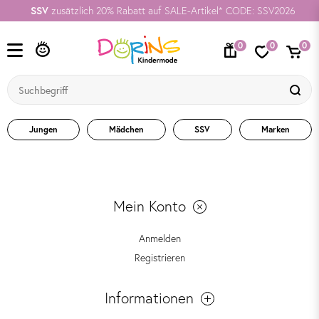
SSV
zusätzlich 20% Rabatt auf SALE-Artikel* CODE: SSV2026
0
0
0
Jungen
Mädchen
SSV
Marken
Mein Konto
Anmelden
Registrieren
Informationen