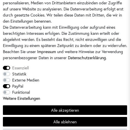
kontakt@dorins-kindermode.de
personalisieren, Medien von Drittanbietern einzubinden oder Zugriffe
auf unsere Website zu analysieren. Die Datenverarbeitung erfolgt erst
durch gesetzte Cookies. Wir teilen diese Daten mit Dritten, die wir in
Sie erreichen uns:
Montag - Freitag 9 - 16 Uhr
den Einstellungen benennen.
Die Datenverarbeitung kann mit Einwilligung oder aufgrund eines
berechtigten Interesses erfolgen. Die Zustimmung kann erteilt oder
abgelehnt werden. Es besteht das Recht, nicht einzuwilligen und die
Einwilligung zu einem späteren Zeitpunkt zu ändern oder zu widerrufen.
Beachten Sie unser
Impressum
und weitere Hinweise zur Verwendung
personenbezogener Daten in unserer
Daten­schutz­erklärung
.
Essenziell
Statistik
Externe Medien
PayPal
Alle Preise sind inkl. der gesetzlichen Mehrwertsteuer und zzgl.
Versandkosten
/
2)
Unverbindliche
Funktional
Preisempfehlung des Herstellers
Weitere Einstellungen
© 2026 Dorins Kindermode / Alle Rechte vorbehalten. /
powered by
createyourtemplate
Alle akzeptieren
Sommerschlussverkauf
Alle ablehnen