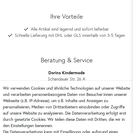
Ihre Vorteile
Alle Artikel sind lagernd und sofort lieferbar
Schnelle Lieferung mit DHL oder GLS innerhalb von 3-5 Tagen
Beratung & Service
Dorins Kindermode
Schandauer Str. 26 A
01309 Dresden
Wir verwenden Cookies und ähnliche Technologien auf unserer Website
und verarbeiten personenbezogene Daten von Besucher:innen unserer
0351 28708090
Webseite (z.B. IP-Adresse), um z.B. Inhalte und Anzeigen zu
kontakt@dorins-kindermode.de
personalisieren, Medien von Drittanbietern einzubinden oder Zugriffe
auf unsere Website zu analysieren. Die Datenverarbeitung erfolgt erst
durch gesetzte Cookies. Wir teilen diese Daten mit Dritten, die wir in
Sie erreichen uns:
Montag - Freitag 9 - 16 Uhr
den Einstellungen benennen.
Die Datenverarbeitung kann mit Einwilligung oder aufgrund eines