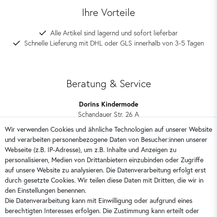
Ihre Vorteile
Alle Artikel sind lagernd und sofort lieferbar
Schnelle Lieferung mit DHL oder GLS innerhalb von 3-5 Tagen
Beratung & Service
Dorins Kindermode
Schandauer Str. 26 A
01309 Dresden
Wir verwenden Cookies und ähnliche Technologien auf unserer Website
und verarbeiten personenbezogene Daten von Besucher:innen unserer
0351 28708090
Webseite (z.B. IP-Adresse), um z.B. Inhalte und Anzeigen zu
kontakt@dorins-kindermode.de
personalisieren, Medien von Drittanbietern einzubinden oder Zugriffe
auf unsere Website zu analysieren. Die Datenverarbeitung erfolgt erst
durch gesetzte Cookies. Wir teilen diese Daten mit Dritten, die wir in
Sie erreichen uns:
Montag - Freitag 9 - 16 Uhr
den Einstellungen benennen.
Die Datenverarbeitung kann mit Einwilligung oder aufgrund eines
berechtigten Interesses erfolgen. Die Zustimmung kann erteilt oder