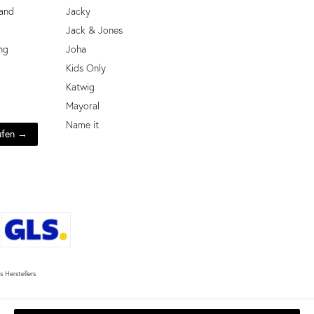
and
Jacky
Jack & Jones
ng
Joha
Kids Only
Katwig
Mayoral
Name it
ufen →
 Herstellers