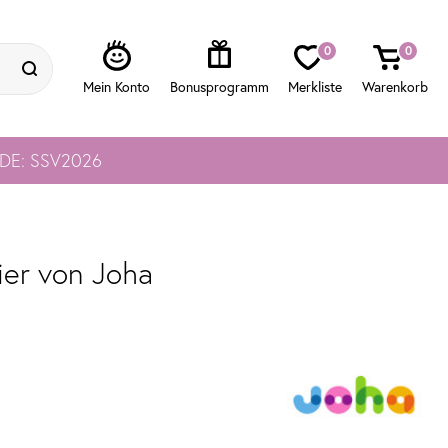
0
0
ODE: SSV2026
ier von Joha