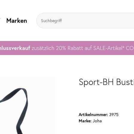
V
Marken
lussverkauf
zusätzlich 20% Rabatt auf SALE-Artikel* C
Sport-BH Bust
Artikelnummer:
3975
Marke:
Joha