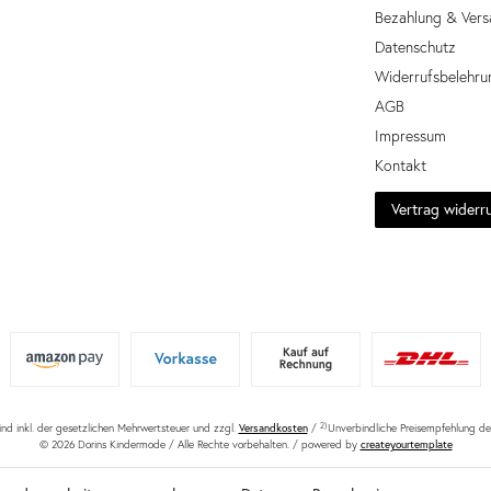
Bezahlung & Vers
Datenschutz
Widerrufsbelehru
AGB
Impressum
Kontakt
Vertrag widerr
sind inkl. der gesetzlichen Mehrwertsteuer und zzgl.
Versandkosten
/
2)
Unverbindliche Preisempfehlung des
© 2026 Dorins Kindermode / Alle Rechte vorbehalten. /
powered by
createyourtemplate