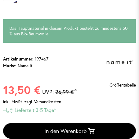
Das Hauptmaterial in diesem Produkt besteht zu mindestens 50
% aus Bio-Baumwolle.
197467
Artikelnummer:
Name it
Marke:
Größentabelle
13,50 €
2)
UVP:
26,99 €
inkl. MwSt.
zzgl. Versandkosten
Lieferzeit 3-5 Tage*
In den Warenkorb