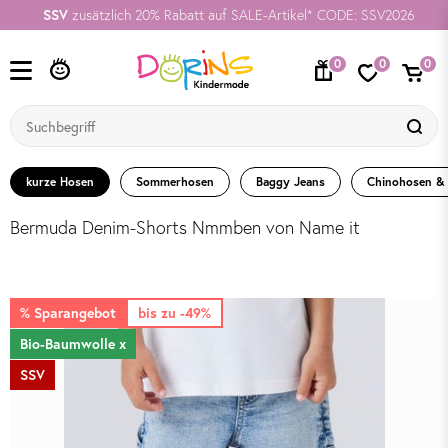
SSV
zusätzlich 20% Rabatt auf SALE-Artikel* CODE: SSV2026
0
0
0
kurze Hosen
Sommerhosen
Baggy Jeans
Chinohosen &
Bermuda Denim-Shorts Nmmben von Name it
% Sparangebot
bis zu -49%
Bio-Baumwolle x
SSV