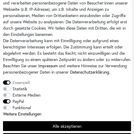
und verarbeiten personenbezogene Daten von Besucher:innen unserer
0351 28708090
Webseite (z.B. IP-Adresse), um z.B. Inhalte und Anzeigen zu
kontakt@dorins-kindermode.de
personalisieren, Medien von Drittanbietern einzubinden oder Zugriffe
auf unsere Website zu analysieren. Die Datenverarbeitung erfolgt erst
durch gesetzte Cookies. Wir teilen diese Daten mit Dritten, die wir in
Sie erreichen uns:
Montag - Freitag 9 - 16 Uhr
den Einstellungen benennen.
Die Datenverarbeitung kann mit Einwilligung oder aufgrund eines
berechtigten Interesses erfolgen. Die Zustimmung kann erteilt oder
abgelehnt werden. Es besteht das Recht, nicht einzuwilligen und die
Einwilligung zu einem späteren Zeitpunkt zu ändern oder zu widerrufen.
Beachten Sie unser
Impressum
und weitere Hinweise zur Verwendung
personenbezogener Daten in unserer
Daten­schutz­erklärung
.
Essenziell
Statistik
Externe Medien
PayPal
Alle Preise sind inkl. der gesetzlichen Mehrwertsteuer und zzgl.
Versandkosten
/
2)
Unverbindliche
Funktional
Preisempfehlung des Herstellers
Weitere Einstellungen
© 2026 Dorins Kindermode / Alle Rechte vorbehalten. /
powered by
createyourtemplate
Alle akzeptieren
Sommerschlussverkauf