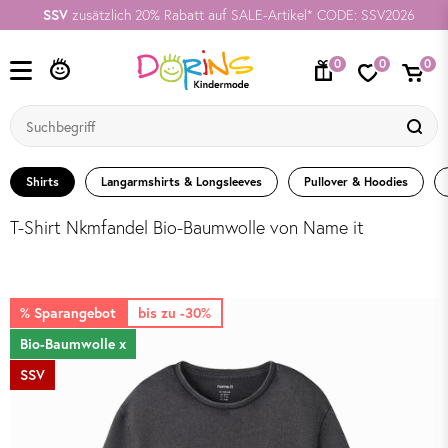
SSV
zusätzlich 20% Rabatt auf SALE-Artikel* CODE: SSV2026
0
0
0
Shirts
Langarmshirts & Longsleeves
Pullover & Hoodies
T-Shirt Nkmfandel Bio-Baumwolle von Name it
% Sparangebot
bis zu -30%
Bio-Baumwolle x
SSV