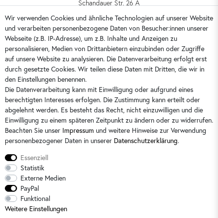
Schandauer Str. 26 A
01309 Dresden
Wir verwenden Cookies und ähnliche Technologien auf unserer Website
und verarbeiten personenbezogene Daten von Besucher:innen unserer
0351 28708090
Webseite (z.B. IP-Adresse), um z.B. Inhalte und Anzeigen zu
kontakt@dorins-kindermode.de
personalisieren, Medien von Drittanbietern einzubinden oder Zugriffe
auf unsere Website zu analysieren. Die Datenverarbeitung erfolgt erst
durch gesetzte Cookies. Wir teilen diese Daten mit Dritten, die wir in
Sie erreichen uns:
Montag - Freitag 9 - 16 Uhr
den Einstellungen benennen.
Die Datenverarbeitung kann mit Einwilligung oder aufgrund eines
berechtigten Interesses erfolgen. Die Zustimmung kann erteilt oder
abgelehnt werden. Es besteht das Recht, nicht einzuwilligen und die
Einwilligung zu einem späteren Zeitpunkt zu ändern oder zu widerrufen.
Beachten Sie unser
Impressum
und weitere Hinweise zur Verwendung
personenbezogener Daten in unserer
Daten­schutz­erklärung
.
Essenziell
Statistik
Externe Medien
PayPal
Alle Preise sind inkl. der gesetzlichen Mehrwertsteuer und zzgl.
Versandkosten
/
2)
Unverbindliche
Funktional
Preisempfehlung des Herstellers
Weitere Einstellungen
© 2026 Dorins Kindermode / Alle Rechte vorbehalten. /
powered by
createyourtemplate