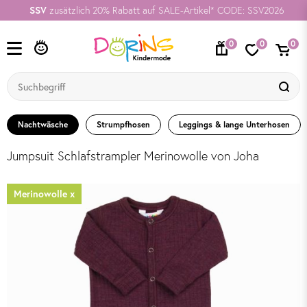
SSV
zusätzlich 20% Rabatt auf SALE-Artikel* CODE: SSV2026
0
0
0
Nachtwäsche
Strumpfhosen
Leggings & lange Unterhosen
Jumpsuit Schlafstrampler Merinowolle von Joha
Merinowolle x