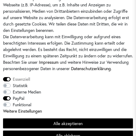
0351 28708090
Webseite (z.B. IP-Adresse), um z.B. Inhalte und Anzeigen zu
kontakt@dorins-kindermode.de
personalisieren, Medien von Drittanbietern einzubinden oder Zugriffe
auf unsere Website zu analysieren. Die Datenverarbeitung erfolgt erst
durch gesetzte Cookies. Wir teilen diese Daten mit Dritten, die wir in
Sie erreichen uns:
Montag - Freitag 9 - 16 Uhr
den Einstellungen benennen.
Die Datenverarbeitung kann mit Einwilligung oder aufgrund eines
berechtigten Interesses erfolgen. Die Zustimmung kann erteilt oder
abgelehnt werden. Es besteht das Recht, nicht einzuwilligen und die
Einwilligung zu einem späteren Zeitpunkt zu ändern oder zu widerrufen.
Beachten Sie unser
Impressum
und weitere Hinweise zur Verwendung
personenbezogener Daten in unserer
Daten­schutz­erklärung
.
Essenziell
Statistik
Externe Medien
PayPal
Alle Preise sind inkl. der gesetzlichen Mehrwertsteuer und zzgl.
Versandkosten
/
2)
Unverbindliche
Funktional
Preisempfehlung des Herstellers
Weitere Einstellungen
© 2026 Dorins Kindermode / Alle Rechte vorbehalten. /
powered by
createyourtemplate
Alle akzeptieren
Sommerschlussverkauf
Alle ablehnen