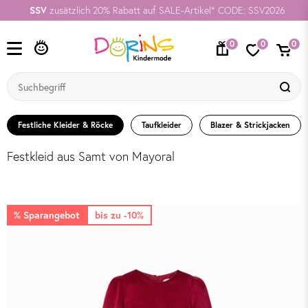
SSV
zusätzlich 20% Rabatt auf SALE-Artikel* CODE: SSV2026
0
0
0
Festliche Kleider & Röcke
Taufkleider
Blazer & Strickjacken
Festkleid aus Samt von Mayoral
% Sparangebot
bis zu -10%