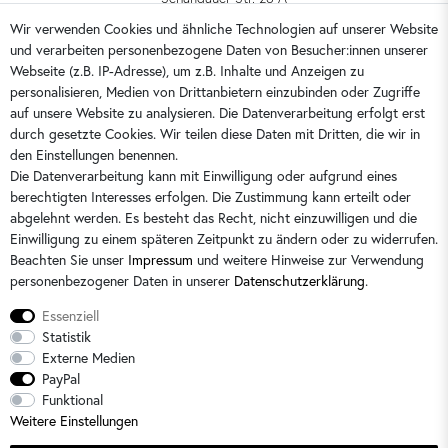
01309 Dresden
Wir verwenden Cookies und ähnliche Technologien auf unserer Website
und verarbeiten personenbezogene Daten von Besucher:innen unserer
0351 28708090
Webseite (z.B. IP-Adresse), um z.B. Inhalte und Anzeigen zu
kontakt@dorins-kindermode.de
personalisieren, Medien von Drittanbietern einzubinden oder Zugriffe
auf unsere Website zu analysieren. Die Datenverarbeitung erfolgt erst
durch gesetzte Cookies. Wir teilen diese Daten mit Dritten, die wir in
Sie erreichen uns:
Montag - Freitag 9 - 16 Uhr
den Einstellungen benennen.
Die Datenverarbeitung kann mit Einwilligung oder aufgrund eines
berechtigten Interesses erfolgen. Die Zustimmung kann erteilt oder
abgelehnt werden. Es besteht das Recht, nicht einzuwilligen und die
Einwilligung zu einem späteren Zeitpunkt zu ändern oder zu widerrufen.
Beachten Sie unser
Impressum
und weitere Hinweise zur Verwendung
personenbezogener Daten in unserer
Daten­schutz­erklärung
.
Essenziell
Statistik
Externe Medien
PayPal
Alle Preise sind inkl. der gesetzlichen Mehrwertsteuer und zzgl.
Versandkosten
/
2)
Unverbindliche
Funktional
Preisempfehlung des Herstellers
Weitere Einstellungen
© 2026 Dorins Kindermode / Alle Rechte vorbehalten. /
powered by
createyourtemplate