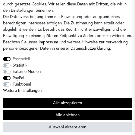
durch gesetzte Cookies. Wir teilen diese Daten mit Dritten, die wir in
Sie erreichen uns:
Montag - Freitag 9 - 16 Uhr
den Einstellungen benennen.
Die Datenverarbeitung kann mit Einwilligung oder aufgrund eines
berechtigten Interesses erfolgen. Die Zustimmung kann erteilt oder
abgelehnt werden. Es besteht das Recht, nicht einzuwilligen und die
Einwilligung zu einem späteren Zeitpunkt zu ändern oder zu widerrufen.
Beachten Sie unser
Impressum
und weitere Hinweise zur Verwendung
personenbezogener Daten in unserer
Daten­schutz­erklärung
.
Essenziell
Statistik
Externe Medien
PayPal
Alle Preise sind inkl. der gesetzlichen Mehrwertsteuer und zzgl.
Versandkosten
/
2)
Unverbindliche
Funktional
Preisempfehlung des Herstellers
Weitere Einstellungen
© 2026 Dorins Kindermode / Alle Rechte vorbehalten. /
powered by
createyourtemplate
Alle akzeptieren
Sommerschlussverkauf
Alle ablehnen
SEHR GUT
(4.64 / 5)
Auswahl akzeptieren
aus
22
Bewertungen bei: shopvote.de ⓘ
Informationen zur Echtheit der Bewertungen