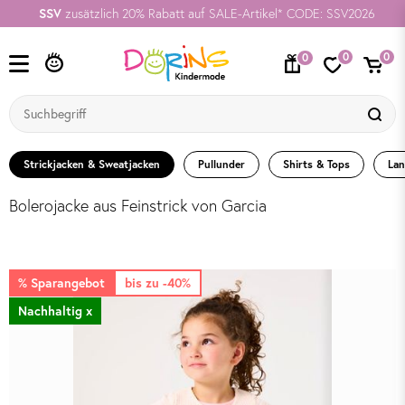
SSV
zusätzlich 20% Rabatt auf SALE-Artikel* CODE: SSV2026
0
0
0
Strickjacken & Sweatjacken
Pullunder
Shirts & Tops
Lan
Bolerojacke aus Feinstrick von Garcia
% Sparangebot
bis zu -40%
Nachhaltig x