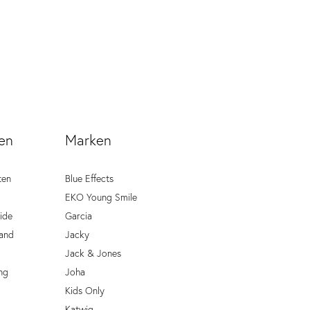
en
Marken
ten
Blue Effects
EKO Young Smile
ide
Garcia
and
Jacky
Jack & Jones
ng
Joha
Kids Only
Katwig