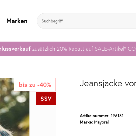
V
Marken
lussverkauf
zusätzlich 20% Rabatt auf SALE-Artikel* C
Jeansjacke vo
bis zu -40%
SSV
Artikelnummer:
196181
Marke:
Mayoral