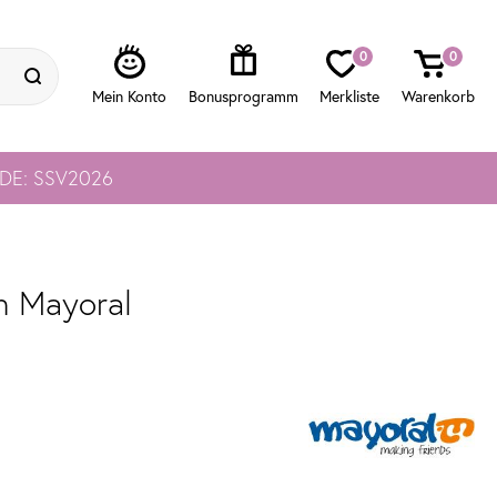
0
0
ODE: SSV2026
n Mayoral