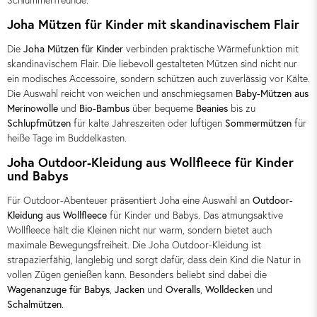
Schlummerfreunde.
Joha Mützen für Kinder mit skandinavischem Flair
Die
Joha Mützen für Kinder
verbinden praktische Wärmefunktion mit
skandinavischem Flair. Die liebevoll gestalteten Mützen sind nicht nur
ein modisches Accessoire, sondern schützen auch zuverlässig vor Kälte.
Die Auswahl reicht von weichen und anschmiegsamen
Baby-Mützen aus
Merinowolle
und
Bio-Bambus
über bequeme
Beanies
bis zu
Schlupfmützen
für kalte Jahreszeiten oder luftigen
Sommermützen
für
heiße Tage im Buddelkasten.
Joha Outdoor-Kleidung aus Wollfleece für Kinder
und Babys
Für Outdoor-Abenteuer präsentiert Joha eine Auswahl an
Outdoor-
Kleidung aus Wollfleece
für Kinder und Babys. Das atmungsaktive
Wollfleece hält die Kleinen nicht nur warm, sondern bietet auch
maximale Bewegungsfreiheit. Die Joha Outdoor-Kleidung ist
strapazierfähig, langlebig und sorgt dafür, dass dein Kind die Natur in
vollen Zügen genießen kann. Besonders beliebt sind dabei die
Wagenanzuge für Babys
,
Jacken
und
Overalls
,
Wolldecken
und
Schalmützen
.