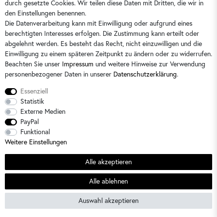
durch gesetzte Cookies. Wir teilen diese Daten mit Dritten, die wir in
Sie erreichen uns:
Montag - Freitag 9 - 16 Uhr
den Einstellungen benennen.
Die Datenverarbeitung kann mit Einwilligung oder aufgrund eines
berechtigten Interesses erfolgen. Die Zustimmung kann erteilt oder
abgelehnt werden. Es besteht das Recht, nicht einzuwilligen und die
Einwilligung zu einem späteren Zeitpunkt zu ändern oder zu widerrufen.
Beachten Sie unser
Impressum
und weitere Hinweise zur Verwendung
personenbezogener Daten in unserer
Daten­schutz­erklärung
.
Essenziell
Statistik
Externe Medien
PayPal
Alle Preise sind inkl. der gesetzlichen Mehrwertsteuer und zzgl.
Versandkosten
/
2)
Unverbindliche
Funktional
Preisempfehlung des Herstellers
Weitere Einstellungen
© 2026 Dorins Kindermode / Alle Rechte vorbehalten. /
powered by
createyourtemplate
Alle akzeptieren
Sommerschlussverkauf
Alle ablehnen
Filter
SEHR GUT
(4.64 / 5)
Auswahl akzeptieren
aus
22
Bewertungen bei: shopvote.de ⓘ
Informationen zur Echtheit der Bewertungen