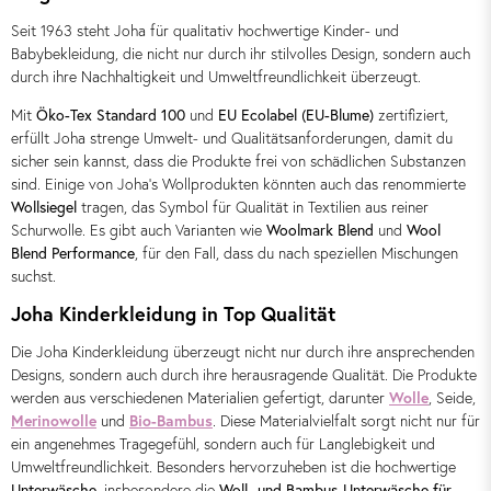
Seit 1963 steht Joha für qualitativ hochwertige Kinder- und
Babybekleidung, die nicht nur durch ihr stilvolles Design, sondern auch
durch ihre Nachhaltigkeit und Umweltfreundlichkeit überzeugt.
Mit
Öko-Tex Standard 100
und
EU Ecolabel (EU-Blume)
zertifiziert,
erfüllt Joha strenge Umwelt- und Qualitätsanforderungen, damit du
sicher sein kannst, dass die Produkte frei von schädlichen Substanzen
sind. Einige von Joha's Wollprodukten könnten auch das renommierte
Wollsiegel
tragen, das Symbol für Qualität in Textilien aus reiner
Schurwolle. Es gibt auch Varianten wie
Woolmark Blend
und
Wool
Blend Performance
, für den Fall, dass du nach speziellen Mischungen
suchst.
Joha Kinderkleidung in Top Qualität
Die Joha Kinderkleidung überzeugt nicht nur durch ihre ansprechenden
Designs, sondern auch durch ihre herausragende Qualität. Die Produkte
werden aus verschiedenen Materialien gefertigt, darunter
Wolle
, Seide,
Merinowolle
und
Bio-Bambus
. Diese Materialvielfalt sorgt nicht nur für
ein angenehmes Tragegefühl, sondern auch für Langlebigkeit und
Umweltfreundlichkeit. Besonders hervorzuheben ist die hochwertige
Unterwäsche
, insbesondere die
Woll- und Bambus-Unterwäsche für