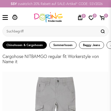
SSV
zusätzlich 20% Rabatt auf SALE-Artikel* CODE: SSV2026
0
0
0
Chinohosen & Cargohosen
Sommerhosen
Baggy Jeans
Cargohose NITBAMGO regular fit Workerstyle von
Name it