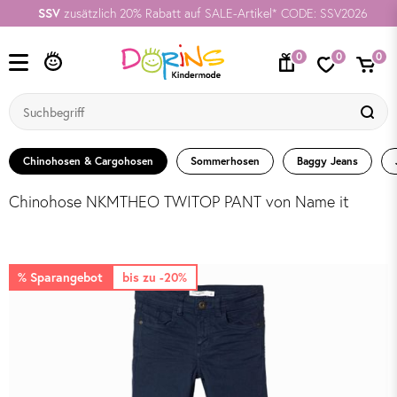
SSV
zusätzlich 20% Rabatt auf SALE-Artikel* CODE: SSV2026
0
0
0
Chinohosen & Cargohosen
Sommerhosen
Baggy Jeans
Chinohose NKMTHEO TWITOP PANT von Name it
% Sparangebot
bis zu -20%