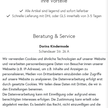
Ihre Vorteile
Alle Artikel sind lagernd und sofort lieferbar
Schnelle Lieferung mit DHL oder GLS innerhalb von 3-5 Tagen
Beratung & Service
Dorins Kindermode
Schandauer Str. 26 A
01309 Dresden
Wir verwenden Cookies und ähnliche Technologien auf unserer Website
und verarbeiten personenbezogene Daten von Besucher:innen unserer
0351 28708090
Webseite (z.B. IP-Adresse), um z.B. Inhalte und Anzeigen zu
kontakt@dorins-kindermode.de
personalisieren, Medien von Drittanbietern einzubinden oder Zugriffe
auf unsere Website zu analysieren. Die Datenverarbeitung erfolgt erst
durch gesetzte Cookies. Wir teilen diese Daten mit Dritten, die wir in
Sie erreichen uns:
Montag - Freitag 9 - 16 Uhr
den Einstellungen benennen.
Die Datenverarbeitung kann mit Einwilligung oder aufgrund eines
berechtigten Interesses erfolgen. Die Zustimmung kann erteilt oder
abgelehnt werden. Es besteht das Recht, nicht einzuwilligen und die