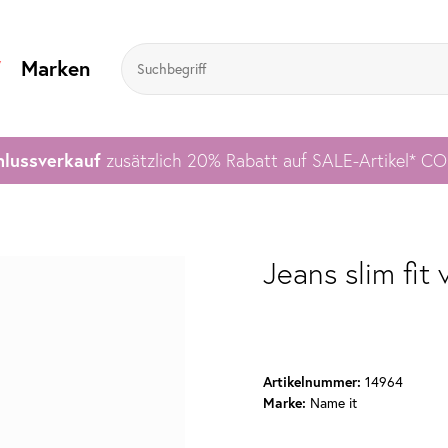
V
Marken
lussverkauf
zusätzlich 20% Rabatt auf SALE-Artikel* C
Jeans slim fit
Artikelnummer:
14964
Marke:
Name it