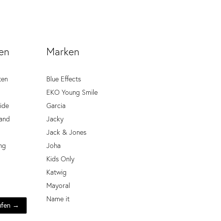
en
Marken
ten
Blue Effects
EKO Young Smile
ide
Garcia
and
Jacky
Jack & Jones
ng
Joha
Kids Only
Katwig
Mayoral
Name it
ufen →