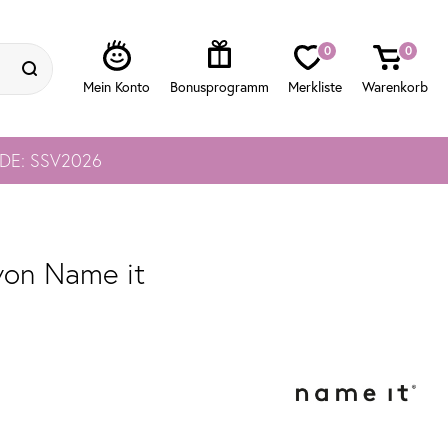
0
0
ODE: SSV2026
 von Name it