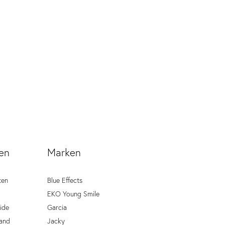
en
Marken
ten
Blue Effects
EKO Young Smile
ide
Garcia
and
Jacky