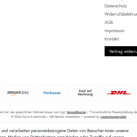
Datenschutz
Widerrufsbelehru
AGB
Impressum
Kontakt
Vertrag widerr
sind inkl. der gesetzlichen Mehrwertsteuer und zzgl.
Versandkosten
/
2)
Unverbindliche Preisempfehlung des
© 2026 Dorins Kindermode / Alle Rechte vorbehalten. /
powered by
createyourtemplate
e und verarbeiten personenbezogene Daten von Besucher:innen unserer
eren, Medien von Drittanbietern einzubinden oder Zugriffe auf unsere