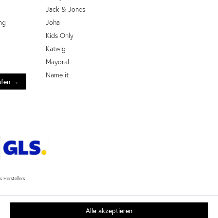
Jack & Jones
ng
Joha
Kids Only
Katwig
Mayoral
Name it
ufen →
 Herstellers
Alle akzeptieren