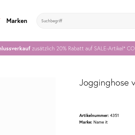
V
Marken
lussverkauf
zusätzlich 20% Rabatt auf SALE-Artikel* C
Jogginghose 
4351
Artikelnummer:
Name it
Marke: