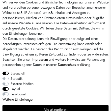
Wir verwenden Cookies und ähnliche Technologien auf unserer Website
und verarbeiten personenbezogene Daten von Besucher:innen unserer
0351 28708090
Webseite (z.B. IP-Adresse), um z.B. Inhalte und Anzeigen zu
kontakt@dorins-kindermode.de
personalisieren, Medien von Drittanbietern einzubinden oder Zugriffe
auf unsere Website zu analysieren. Die Datenverarbeitung erfolgt erst
durch gesetzte Cookies. Wir teilen diese Daten mit Dritten, die wir in
Sie erreichen uns:
Montag - Freitag 9 - 16 Uhr
den Einstellungen benennen.
Die Datenverarbeitung kann mit Einwilligung oder aufgrund eines
berechtigten Interesses erfolgen. Die Zustimmung kann erteilt oder
abgelehnt werden. Es besteht das Recht, nicht einzuwilligen und die
Einwilligung zu einem späteren Zeitpunkt zu ändern oder zu widerrufen.
Beachten Sie unser
Impressum
und weitere Hinweise zur Verwendung
personenbezogener Daten in unserer
Daten­schutz­erklärung
.
Essenziell
Statistik
Externe Medien
PayPal
Alle Preise sind inkl. der gesetzlichen Mehrwertsteuer und zzgl.
Versandkosten
/
2)
Unverbindliche
Funktional
Preisempfehlung des Herstellers
Weitere Einstellungen
© 2026 Dorins Kindermode / Alle Rechte vorbehalten. /
powered by
createyourtemplate
Alle akzeptieren