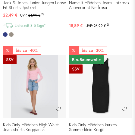
Jack & Jones Junior Jungen Loose
Name it Mädchen Jeans-Latzrock
Fit Shorts Jpstkarl
Alloverprint Nmfrosa
2)
22,49 €
UVP:
24,99 €
2)
18,89 €
Lieferzeit 3-5 Tage*
UVP:
26,99 €
%
bis zu -40%
%
bis zu -30%
SSV
Bio-Baumwolle
SSV
Kids Only Mädchen High Waist
Kids Only Mädchen kurzes
Jeansshorts Koggianna
Sommerkleid Kogjill