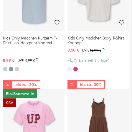
Kids Only Mädchen Kurzarm T-
Kids Only Mädchen Boxy T-Shirt
Shirt Leo-Herzprint Kogrexi
Kogpop
2)
8,50 €
UVP:
16,99 €
2)
8,99 €
Lieferzeit 3-5 Tage*
UVP:
9,99 €
%
bis zu -30%
%
bis zu -30%
Bio-Baumwolle
SSV