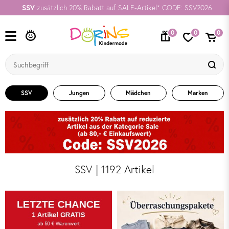
SSV
zusätzlich 20% Rabatt auf SALE-Artikel* CODE: SSV2026
0
0
0
SSV
Jungen
Mädchen
Marken
SSV | 1192 Artikel