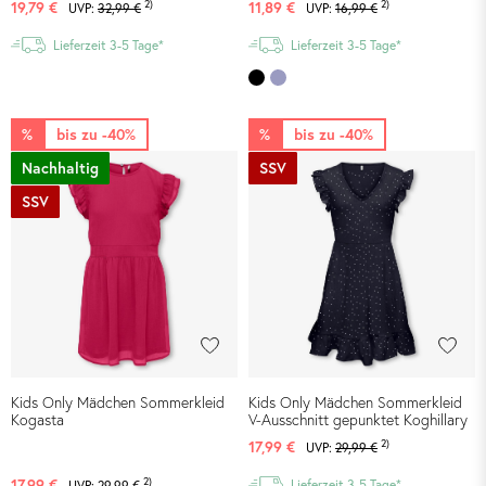
2)
2)
19,79 €
11,89 €
UVP:
32,99 €
UVP:
16,99 €
Lieferzeit 3-5 Tage*
Lieferzeit 3-5 Tage*
%
bis zu -40%
%
bis zu -40%
Nachhaltig
SSV
SSV
Kids Only Mädchen Sommerkleid
Kids Only Mädchen Sommerkleid
Kogasta
V-Ausschnitt gepunktet Koghillary
2)
17,99 €
UVP:
29,99 €
2)
17,99 €
Lieferzeit 3-5 Tage*
UVP:
29,99 €