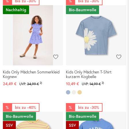
%
bis zu -30%
%
bis zu -30%
Nachhaltig
Bio-Baumwolle
Kids Only Mädchen Sommerkleid
Kids Only Mädchen T-Shirt
Kognew
kurzarm Kogbelle
2)
2)
24,49 €
10,49 €
UVP:
34,99 €
UVP:
14,99 €
%
bis zu -40%
%
bis zu -30%
Bio-Baumwolle
Bio-Baumwolle
SSV
SSV