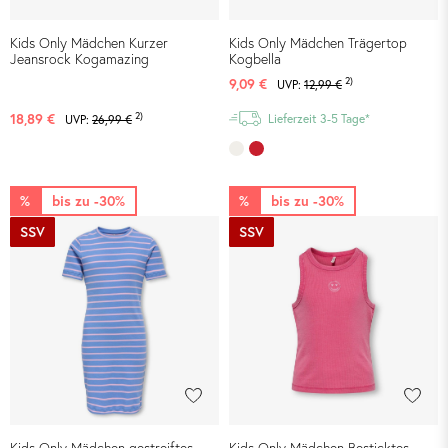
Kids Only Mädchen Kurzer
Kids Only Mädchen Trägertop
Jeansrock Kogamazing
Kogbella
2)
9,09 €
UVP:
12,99 €
2)
18,89 €
Lieferzeit 3-5 Tage*
UVP:
26,99 €
%
bis zu -30%
%
bis zu -30%
SSV
SSV