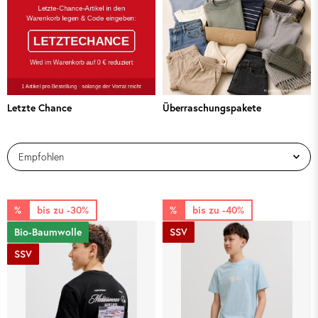
Letzte Chance
Überraschungspakete
%
bis zu -30%
%
bis zu -40%
Bio-Baumwolle
SSV
SSV