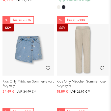
%
bis zu -30%
%
bis zu -30%
SSV
SSV
Kids Only Mädchen Sommer-Skort
Kids Only Mädchen Sommerhose
Koglesly
Kogkaylie
2)
2)
24,49 €
18,89 €
UVP:
34,99 €
UVP:
26,99 €