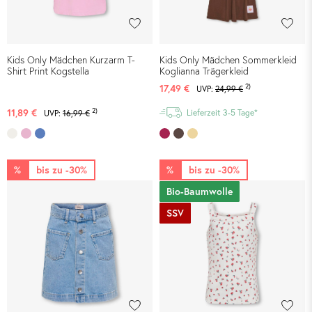
Kids Only Mädchen Kurzarm T-
Kids Only Mädchen Sommerkleid
Shirt Print Kogstella
Koglianna Trägerkleid
2)
17,49 €
UVP:
24,99 €
2)
11,89 €
Lieferzeit 3-5 Tage*
UVP:
16,99 €
%
bis zu -30%
%
bis zu -30%
Bio-Baumwolle
SSV