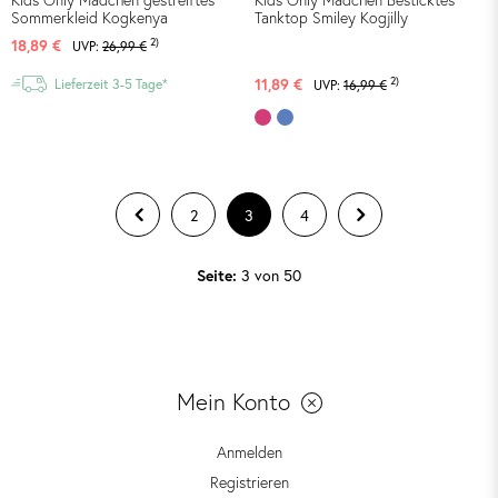
Kids Only Mädchen gestreiftes
Kids Only Mädchen Besticktes
Sommerkleid Kogkenya
Tanktop Smiley Kogjilly
2)
18,89 €
UVP:
26,99 €
2)
11,89 €
Lieferzeit 3-5 Tage*
UVP:
16,99 €
2
3
4
3 von 50
Seite:
Mein Konto
Anmelden
Registrieren