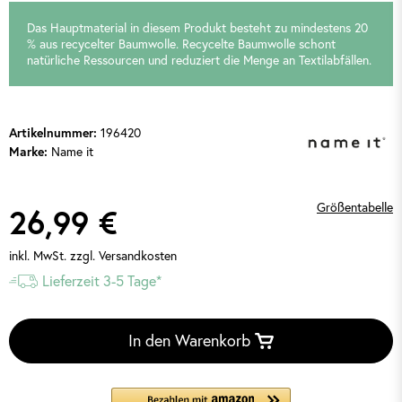
Das Hauptmaterial in diesem Produkt besteht zu mindestens 20
% aus recycelter Baumwolle. Recycelte Baumwolle schont
natürliche Ressourcen und reduziert die Menge an Textilabfällen.
Artikelnummer:
196420
Marke:
Name it
Größentabelle
26,99 €
inkl. MwSt.
zzgl. Versandkosten
Lieferzeit 3-5 Tage*
In den Warenkorb