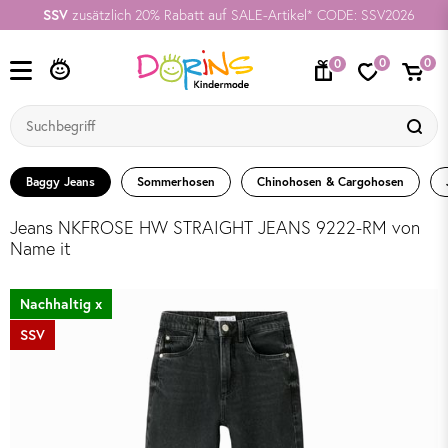
SSV
zusätzlich 20% Rabatt auf SALE-Artikel* CODE: SSV2026
0
0
0
Baggy Jeans
Sommerhosen
Chinohosen & Cargohosen
Jeans NKFROSE HW STRAIGHT JEANS 9222-RM von
Name it
Nachhaltig x
SSV