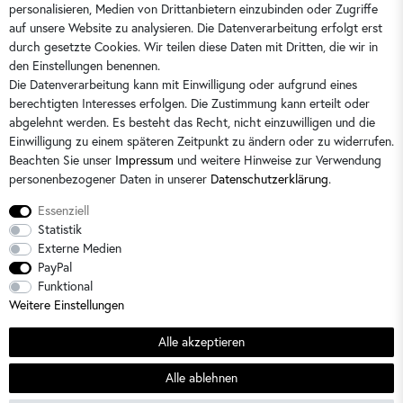
kontakt@dorins-kindermode.de
personalisieren, Medien von Drittanbietern einzubinden oder Zugriffe
auf unsere Website zu analysieren. Die Datenverarbeitung erfolgt erst
durch gesetzte Cookies. Wir teilen diese Daten mit Dritten, die wir in
Sie erreichen uns:
Montag - Freitag 9 - 16 Uhr
den Einstellungen benennen.
Die Datenverarbeitung kann mit Einwilligung oder aufgrund eines
berechtigten Interesses erfolgen. Die Zustimmung kann erteilt oder
abgelehnt werden. Es besteht das Recht, nicht einzuwilligen und die
Einwilligung zu einem späteren Zeitpunkt zu ändern oder zu widerrufen.
Beachten Sie unser
Impressum
und weitere Hinweise zur Verwendung
personenbezogener Daten in unserer
Daten­schutz­erklärung
.
Essenziell
Statistik
Externe Medien
PayPal
Alle Preise sind inkl. der gesetzlichen Mehrwertsteuer und zzgl.
Versandkosten
/
2)
Unverbindliche
Funktional
Preisempfehlung des Herstellers
Weitere Einstellungen
© 2026 Dorins Kindermode / Alle Rechte vorbehalten. /
powered by
createyourtemplate
Alle akzeptieren
Sommerschlussverkauf
Alle ablehnen