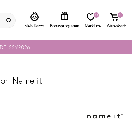
0
0
ODE: SSV2026
von Name it