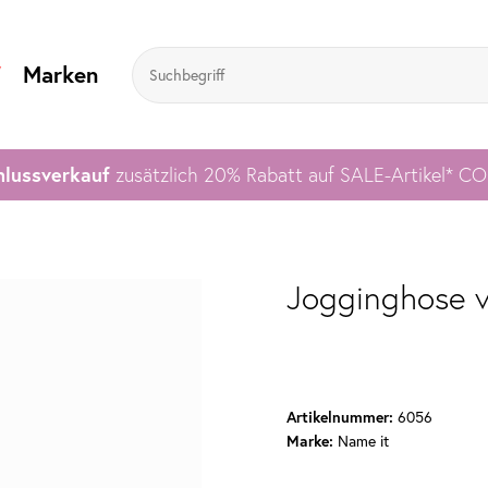
V
Marken
lussverkauf
zusätzlich 20% Rabatt auf SALE-Artikel* C
Jogginghose 
6056
Artikelnummer:
Name it
Marke: