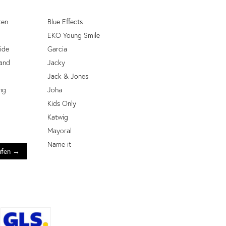
ten
Blue Effects
EKO Young Smile
ide
Garcia
and
Jacky
Jack & Jones
ng
Joha
Kids Only
Katwig
Mayoral
Name it
ufen →