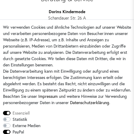
Dorins Kindermode
Schandauer Str. 26 A
01309 Dresden
Wir verwenden Cookies und ähnliche Technologien auf unserer Website
und verarbeiten personenbezogene Daten von Besucher:innen unserer
0351 28708090
Webseite (z.B. IP-Adresse), um z.B. Inhalte und Anzeigen zu
kontakt@dorins-kindermode.de
personalisieren, Medien von Drittanbietern einzubinden oder Zugriffe
auf unsere Website zu analysieren. Die Datenverarbeitung erfolgt erst
durch gesetzte Cookies. Wir teilen diese Daten mit Dritten, die wir in
Sie erreichen uns:
Montag - Freitag 9 - 16 Uhr
den Einstellungen benennen.
Die Datenverarbeitung kann mit Einwilligung oder aufgrund eines
berechtigten Interesses erfolgen. Die Zustimmung kann erteilt oder
abgelehnt werden. Es besteht das Recht, nicht einzuwilligen und die
Einwilligung zu einem späteren Zeitpunkt zu ändern oder zu widerrufen.
Beachten Sie unser
Impressum
und weitere Hinweise zur Verwendung
personenbezogener Daten in unserer
Daten­schutz­erklärung
.
Essenziell
Statistik
Externe Medien
PayPal