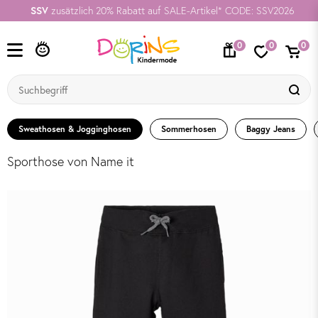
SSV
zusätzlich 20% Rabatt auf SALE-Artikel* CODE: SSV2026
0
0
0
Sweathosen & Jogginghosen
Sommerhosen
Baggy Jeans
Sporthose von Name it