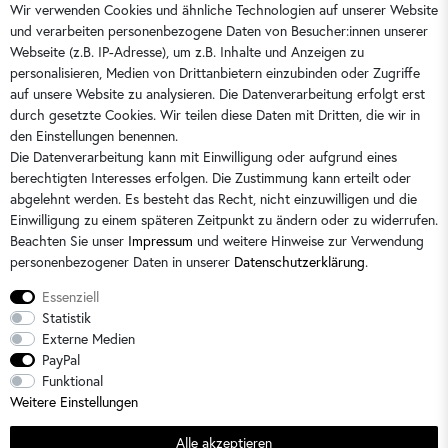
Wir verwenden Cookies und ähnliche Technologien auf unserer Website
und verarbeiten personenbezogene Daten von Besucher:innen unserer
4351
Artikelnummer:
Webseite (z.B. IP-Adresse), um z.B. Inhalte und Anzeigen zu
Name it
Marke:
personalisieren, Medien von Drittanbietern einzubinden oder Zugriffe
auf unsere Website zu analysieren. Die Datenverarbeitung erfolgt erst
durch gesetzte Cookies. Wir teilen diese Daten mit Dritten, die wir in
Größentabelle
16,99 €
den Einstellungen benennen.
Die Datenverarbeitung kann mit Einwilligung oder aufgrund eines
inkl. MwSt.
berechtigten Interesses erfolgen. Die Zustimmung kann erteilt oder
abgelehnt werden. Es besteht das Recht, nicht einzuwilligen und die
Lieferzeit 3-5 Tage*
Einwilligung zu einem späteren Zeitpunkt zu ändern oder zu widerrufen.
Beachten Sie unser
Impressum
und weitere Hinweise zur Verwendung
personenbezogener Daten in unserer
Daten­schutz­erklärung
.
In den Warenkorb
Essenziell
Statistik
Externe Medien
PayPal
Funktional
Weitere Einstellungen
Alle akzeptieren