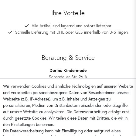
Ihre Vorteile
Alle Artikel sind lagernd und sofort lieferbar
Schnelle Lieferung mit DHL oder GLS innerhalb von 3-5 Tagen
Beratung & Service
Dorins Kindermode
Schandauer Str. 26 A
01309 Dresden
Wir verwenden Cookies und ähnliche Technologien auf unserer Website
und verarbeiten personenbezogene Daten von Besucher:innen unserer
0351 28708090
Webseite (z.B. IP-Adresse), um z.B. Inhalte und Anzeigen zu
kontakt@dorins-kindermode.de
personalisieren, Medien von Drittanbietern einzubinden oder Zugriffe
auf unsere Website zu analysieren. Die Datenverarbeitung erfolgt erst
durch gesetzte Cookies. Wir teilen diese Daten mit Dritten, die wir in
Sie erreichen uns:
Montag - Freitag 9 - 16 Uhr
den Einstellungen benennen.
Die Datenverarbeitung kann mit Einwilligung oder aufgrund eines