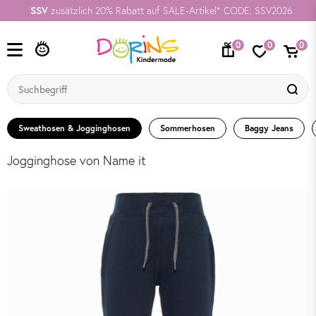
SSV
zusätzlich 20% Rabatt auf SALE-Artikel* CODE: SSV2026
0
0
0
Sweathosen & Jogginghosen
Sommerhosen
Baggy Jeans
Jogginghose von Name it