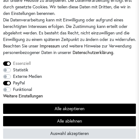
auf unsere Website zu analysieren. Die Datenverarbeitung erfolgt erst
durch gesetzte Cookies. Wir teilen diese Daten mit Dritten, die wir in
Sie erreichen uns:
Montag - Freitag 9 - 16 Uhr
den Einstellungen benennen.
Die Datenverarbeitung kann mit Einwilligung oder aufgrund eines
berechtigten Interesses erfolgen. Die Zustimmung kann erteilt oder
abgelehnt werden. Es besteht das Recht, nicht einzuwilligen und die
Einwilligung zu einem späteren Zeitpunkt zu ändern oder zu widerrufen.
Beachten Sie unser
Impressum
und weitere Hinweise zur Verwendung
personenbezogener Daten in unserer
Daten­schutz­erklärung
.
Essenziell
Statistik
Externe Medien
PayPal
Alle Preise sind inkl. der gesetzlichen Mehrwertsteuer und zzgl.
Versandkosten
/
2)
Unverbindliche
Funktional
Preisempfehlung des Herstellers
Weitere Einstellungen
© 2026 Dorins Kindermode / Alle Rechte vorbehalten. /
powered by
createyourtemplate
Alle akzeptieren
Sommerschlussverkauf
Alle ablehnen
SEHR GUT
(4.64 / 5)
Auswahl akzeptieren
aus
22
Bewertungen bei: shopvote.de ⓘ
Informationen zur Echtheit der Bewertungen