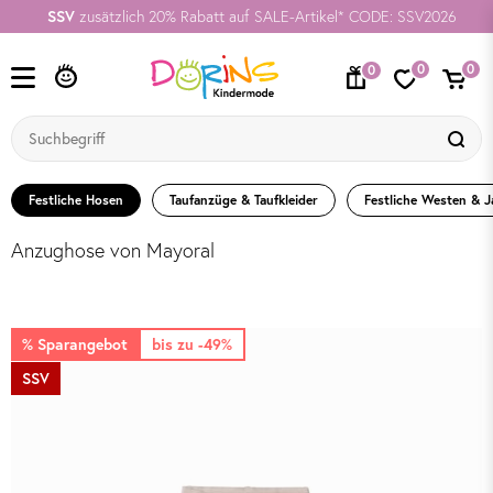
SSV
zusätzlich 20% Rabatt auf SALE-Artikel* CODE: SSV2026
0
0
0
Festliche Hosen
Taufanzüge & Taufkleider
Festliche Westen & J
Anzughose von Mayoral
% Sparangebot
bis zu -49%
SSV